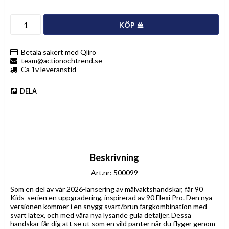
KÖP
Betala säkert med Qliro
team@actionochtrend.se
Ca 1v leveranstid
DELA
Beskrivning
Art.nr: 500099
Som en del av vår 2026-lansering av målvaktshandskar, får 90 
Kids-serien en uppgradering, inspirerad av 90 Flexi Pro. Den nya 
versionen kommer i en snygg svart/brun färgkombination med 
svart latex, och med våra nya lysande gula detaljer. Dessa 
handskar får dig att se ut som en vild panter när du flyger genom 