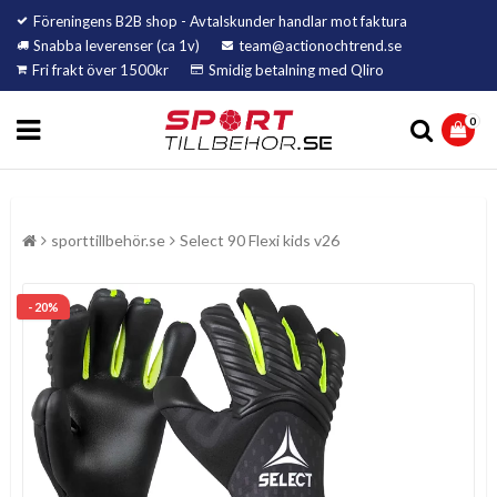
Föreningens B2B shop - Avtalskunder handlar mot faktura
Snabba leverenser (ca 1v)
team@actionochtrend.se
Fri frakt över 1500kr
Smidig betalning med Qliro
0
sporttillbehör.se
Select 90 Flexi kids v26
- 20%