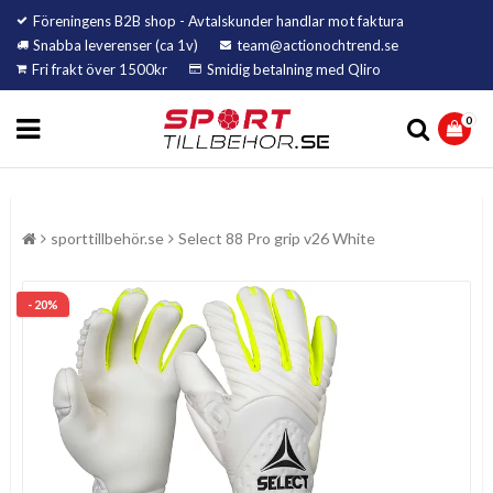
Föreningens B2B shop - Avtalskunder handlar mot faktura
Snabba leverenser (ca 1v)
team@actionochtrend.se
Fri frakt över 1500kr
Smidig betalning med Qliro
0
sporttillbehör.se
Select 88 Pro grip v26 White
- 20%