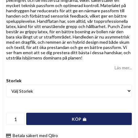
pekfingret och de mittersta fingrarna, vilket säkerställer en
mycket teknisk passform och optimerad kontroll. Materialet på
handryggen har reducerats för att ge en närmare passform till
handen och förbättrad sensorisk feedback, vilket ger en bättre
spelupplevelse. Handflatan har, som alltid, vår topprofessionella
latex, känd för sitt enastående grepp och hållbarhet. Punch Zone
består av grippy latex, för en bättre boxning av bollen när den
bara ska långt ut ur straffområdet. Handleden är nu asymmetrisk
med en dragflik, och remmen är en hybrid design med både skum
och textil, för att öka prestandan och ge en bättre passform. Vi
ser fram emot att se dig prestera ditt bästa i dessa handskar, och
utstråla isbjörnens dominans på planen!
Läs mer...
Storlek
KÖP
Betala säkert med Qliro