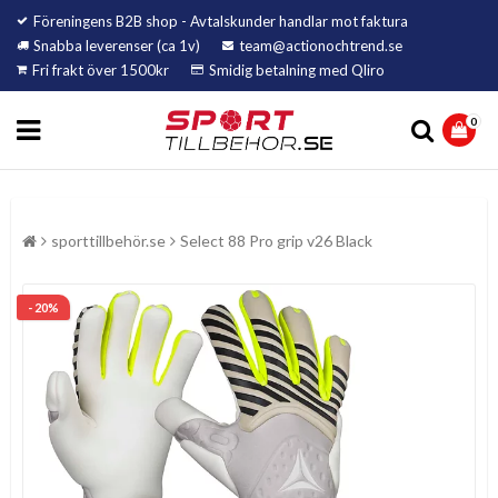
Föreningens B2B shop - Avtalskunder handlar mot faktura
Snabba leverenser (ca 1v)
team@actionochtrend.se
Fri frakt över 1500kr
Smidig betalning med Qliro
0
sporttillbehör.se
Select 88 Pro grip v26 Black
- 20%