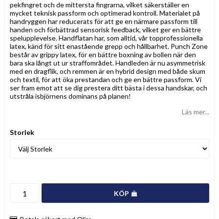
pekfingret och de mittersta fingrarna, vilket säkerställer en
mycket teknisk passform och optimerad kontroll. Materialet på
handryggen har reducerats för att ge en närmare passform till
handen och förbättrad sensorisk feedback, vilket ger en bättre
spelupplevelse. Handflatan har, som alltid, vår topprofessionella
latex, känd för sitt enastående grepp och hållbarhet. Punch Zone
består av grippy latex, för en bättre boxning av bollen när den
bara ska långt ut ur straffområdet. Handleden är nu asymmetrisk
med en dragflik, och remmen är en hybrid design med både skum
och textil, för att öka prestandan och ge en bättre passform. Vi
ser fram emot att se dig prestera ditt bästa i dessa handskar, och
utstråla isbjörnens dominans på planen!
Läs mer...
Storlek
KÖP