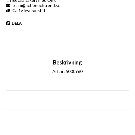
Betala säkert med Qliro
team@actionochtrend.se
Ca 1v leveranstid
DELA
Beskrivning
Art.nr: 5000960