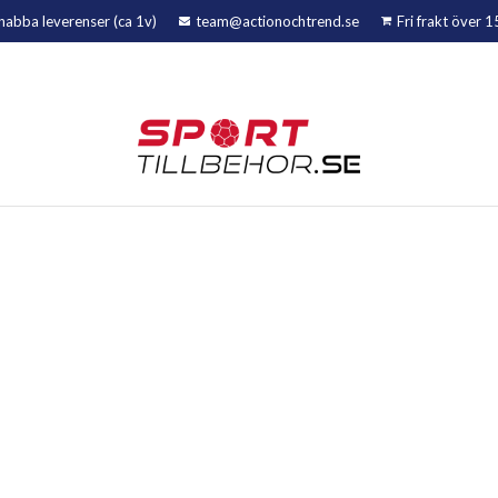
nabba leverenser (ca 1v)
team@actionochtrend.se
Fri frakt över 