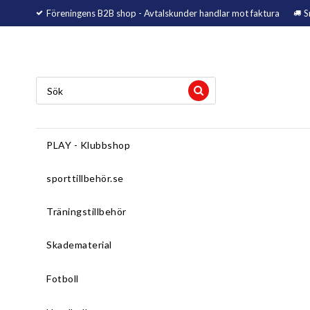
Föreningens B2B shop - Avtalskunder handlar mot faktura
S
PLAY - Klubbshop
sporttillbehör.se
Träningstillbehör
Skadematerial
Fotboll