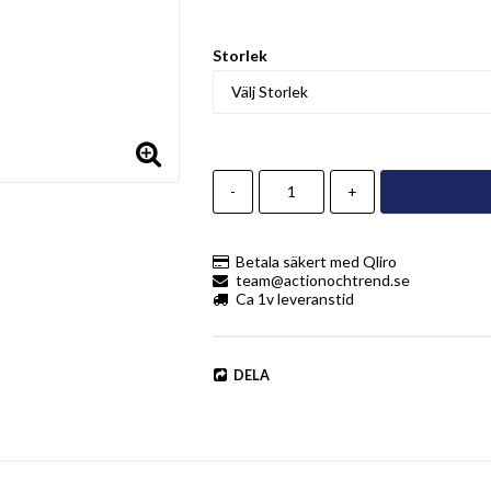
Storlek
-
+
Betala säkert med Qliro
team@actionochtrend.se
Ca 1v leveranstid
DELA