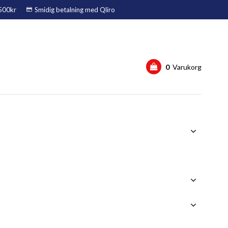
1500kr
Smidig betalning med Qliro
0
Varukorg